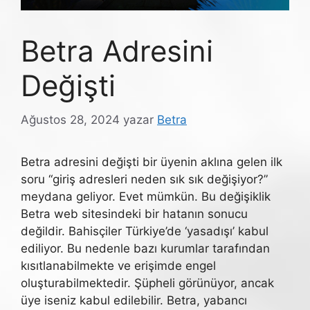
Betra Adresini
Değişti
Ağustos 28, 2024
yazar
Betra
Betra adresini değişti bir üyenin aklına gelen ilk
soru “giriş adresleri neden sık sık değişiyor?”
meydana geliyor. Evet mümkün. Bu değişiklik
Betra web sitesindeki bir hatanın sonucu
değildir. Bahisçiler Türkiye’de ‘yasadışı’ kabul
ediliyor. Bu nedenle bazı kurumlar tarafından
kısıtlanabilmekte ve erişimde engel
oluşturabilmektedir. Şüpheli görünüyor, ancak
üye iseniz kabul edilebilir. Betra, yabancı