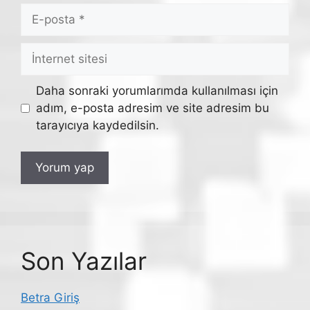
E-
posta
İnternet
sitesi
Daha sonraki yorumlarımda kullanılması için
adım, e-posta adresim ve site adresim bu
tarayıcıya kaydedilsin.
Son Yazılar
Betra Giriş