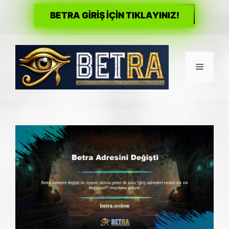
BETRA GİRİŞ İÇİN TIKLAYINIZ!
İçeriğe
atla
Menü