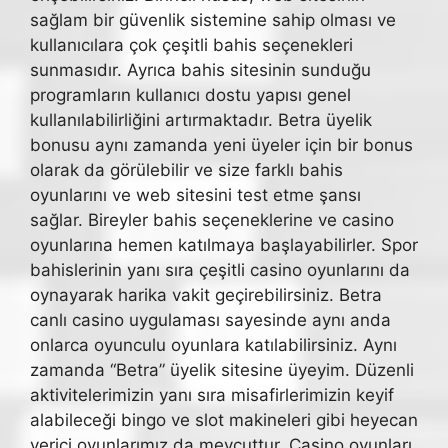
sağlam bir güvenlik sistemine sahip olması ve
kullanıcılara çok çeşitli bahis seçenekleri
sunmasıdır. Ayrıca bahis sitesinin sunduğu
programların kullanıcı dostu yapısı genel
kullanılabilirliğini artırmaktadır. Betra üyelik
bonusu aynı zamanda yeni üyeler için bir bonus
olarak da görülebilir ve size farklı bahis
oyunlarını ve web sitesini test etme şansı
sağlar. Bireyler bahis seçeneklerine ve casino
oyunlarına hemen katılmaya başlayabilirler. Spor
bahislerinin yanı sıra çeşitli casino oyunlarını da
oynayarak harika vakit geçirebilirsiniz. Betra
canlı casino uygulaması sayesinde aynı anda
onlarca oyunculu oyunlara katılabilirsiniz. Aynı
zamanda “Betra” üyelik sitesine üyeyim. Düzenli
aktivitelerimizin yanı sıra misafirlerimizin keyif
alabileceği bingo ve slot makineleri gibi heyecan
verici oyunlarımız da mevcuttur. Casino oyunları