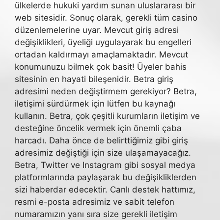
ülkelerde hukuki yardım sunan uluslararası bir
web sitesidir. Sonuç olarak, gerekli tüm casino
düzenlemelerine uyar. Mevcut giriş adresi
değişiklikleri, üyeliği uygulayarak bu engelleri
ortadan kaldırmayı amaçlamaktadır. Mevcut
konumunuzu bilmek çok basit! Üyeler bahis
sitesinin en hayati bileşenidir. Betra giriş
adresimi neden değiştirmem gerekiyor? Betra,
iletişimi sürdürmek için lütfen bu kaynağı
kullanın. Betra, çok çeşitli kurumların iletişim ve
desteğine öncelik vermek için önemli çaba
harcadı. Daha önce de belirttiğimiz gibi giriş
adresimiz değiştiği için size ulaşamayacağız.
Betra, Twitter ve Instagram gibi sosyal medya
platformlarında paylaşarak bu değişikliklerden
sizi haberdar edecektir. Canlı destek hattımız,
resmi e-posta adresimiz ve sabit telefon
numaramızın yanı sıra size gerekli iletişim