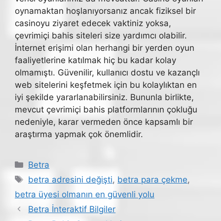
oynamaktan hoşlanıyorsanız ancak fiziksel bir
casinoyu ziyaret edecek vaktiniz yoksa,
çevrimiçi bahis siteleri size yardımcı olabilir.
İnternet erişimi olan herhangi bir yerden oyun
faaliyetlerine katılmak hiç bu kadar kolay
olmamıştı. Güvenilir, kullanıcı dostu ve kazançlı
web sitelerini keşfetmek için bu kolaylıktan en
iyi şekilde yararlanabilirsiniz. Bununla birlikte,
mevcut çevrimiçi bahis platformlarının çokluğu
nedeniyle, karar vermeden önce kapsamlı bir
araştırma yapmak çok önemlidir.
Kategoriler
Betra
Etiketler
betra adresini değişti
,
betra para çekme
,
betra üyesi olmanın en güvenli yolu
Betra İnteraktif Bilgiler