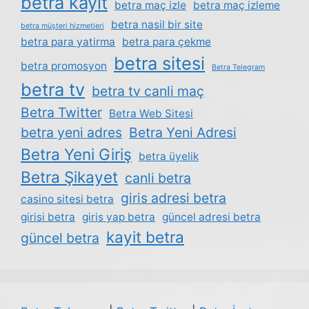
betra kayit
betra maç izle
betra maç izleme
betra nasil bir site
betra müşteri hizmetleri
betra para yatirma
betra para çekme
betra sitesi
betra promosyon
Betra Telegram
betra tv
betra tv canli maç
Betra Twitter
Betra Web Sitesi
betra yeni adres
Betra Yeni Adresi
Betra Yeni Giriş
betra üyelik
Betra Şikayet
canli betra
giris adresi betra
casino sitesi betra
girisi betra
giris yap betra
güncel adresi betra
kayit betra
güncel betra