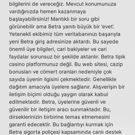
bilgilerini de vereceğiz. Mevcut konumunuza
vardığınızda hemen kazanmaya
başlayabilirsiniz! Mantıklı bir soru gibi
görünebilir ama Betra yanıtı büyük bir ‘evet’.
Yetenekli ekibimiz tüm veritabanınızı başarıyla
yeni Betra giriş adresinize aktardı. Bu sayede
önemli üye bilgileri, cari bakiyeler ve cari
faydalar sorunsuz bir şekilde aktarılır. Betra tipik
casino platformunuz değil. Bu web sitesi, cazip
bonusları ve cömert oranları nedeniyle çok
sayıda üyenin ilgisini çekmektedir. Genellikle
dağıtım amacıyla üyelere sağlanır. Alışverişin bir
iletişim biçimi olduğu yaygın olarak kabul
edilmektedir. Betra, üyelerine güvenli ve
güvenilir bir iletişim aracı sunmaktadır. Bu,
dirseklerinizin birbirine temas etmemesini
garanti edecektir. Bu bağlantıyı kurmak için
Betra sigorta poliçesi kapsamında canlı destek