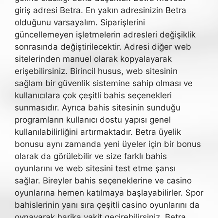
giriş adresi Betra. En yakın adresinizin Betra
olduğunu varsayalım. Siparişlerini
güncellemeyen işletmelerin adresleri değişiklik
sonrasında değiştirilecektir. Adresi diğer web
sitelerinden manuel olarak kopyalayarak
erişebilirsiniz. Birincil husus, web sitesinin
sağlam bir güvenlik sistemine sahip olması ve
kullanıcılara çok çeşitli bahis seçenekleri
sunmasıdır. Ayrıca bahis sitesinin sunduğu
programların kullanıcı dostu yapısı genel
kullanılabilirliğini artırmaktadır. Betra üyelik
bonusu aynı zamanda yeni üyeler için bir bonus
olarak da görülebilir ve size farklı bahis
oyunlarını ve web sitesini test etme şansı
sağlar. Bireyler bahis seçeneklerine ve casino
oyunlarına hemen katılmaya başlayabilirler. Spor
bahislerinin yanı sıra çeşitli casino oyunlarını da
oynayarak harika vakit geçirebilirsiniz. Betra