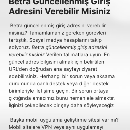
Betra Güncellenmiş Giriş
Adresini Verebilir Misiniz
Betra güncellenmiş giriş adresini verebilir
misiniz? Tamamlamanız gereken görevleri
tartıştık. Sosyal medya hesaplarını takip
ediyoruz.
Betra güncellenmiş giriş adresini
verebilir misiniz
Verilen talimatlara uyun. En
güncel adres bilgisini almak için belirtilen
URL’den doğrudan ana sayfayı ziyaret
edebilirsiniz. Herhangi bir sorun veya aksama
durumunda canlı destek veya diğer destek
birimleriyle iletişime geçin. Bir sorun ortaya
çıktığında amacımız bunu hemen ele almaktır.
İlginizi çekebilecek bir şey daha söyleyeceğiz
Başka mobil uygulama geliştirme sitesi var mı?
Mobil sitelere VPN veya aynı uygulamayı