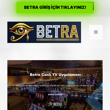
BETRA GİRİŞ İÇİN TIKLAYINIZ!
İçeriğe
atla
Menü