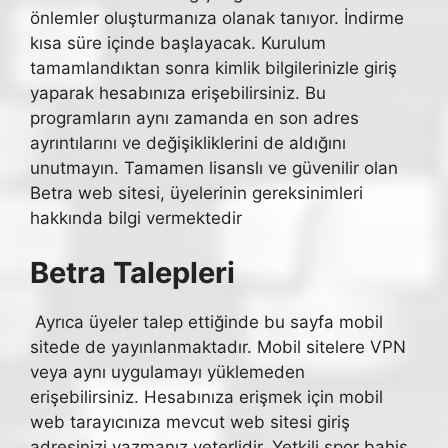
önlemler oluşturmanıza olanak tanıyor. İndirme
kısa süre içinde başlayacak. Kurulum
tamamlandıktan sonra kimlik bilgilerinizle giriş
yaparak hesabınıza erişebilirsiniz. Bu
programların aynı zamanda en son adres
ayrıntılarını ve değişikliklerini de aldığını
unutmayın. Tamamen lisanslı ve güvenilir olan
Betra web sitesi, üyelerinin gereksinimleri
hakkında bilgi vermektedir
Betra Talepleri
Ayrıca üyeler talep ettiğinde bu sayfa mobil
sitede de yayınlanmaktadır. Mobil sitelere VPN
veya aynı uygulamayı yüklemeden
erişebilirsiniz. Hesabınıza erişmek için mobil
web tarayıcınıza mevcut web sitesi giriş
adresinizi yazmanız yeterlidir. Yetkili spor bahis