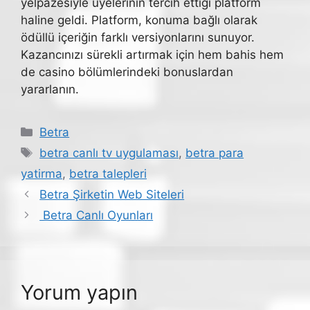
yelpazesiyle üyelerinin tercih ettiği platform
haline geldi. Platform, konuma bağlı olarak
ödüllü içeriğin farklı versiyonlarını sunuyor.
Kazancınızı sürekli artırmak için hem bahis hem
de casino bölümlerindeki bonuslardan
yararlanın.
Kategoriler
Betra
Etiketler
betra canlı tv uygulaması
,
betra para
yatirma
,
betra talepleri
Betra Şirketin Web Siteleri
Betra Canlı Oyunları
Yorum yapın