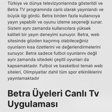
Türkiye ve dünya televizyonlarında gösterildi ve
Betra TV programında canlı olarak yayınlandı ve
büyük ilgi gördü. Betra birden fazla kullanıcıya
yayın yapabilir ve oyunu izleme seçeneği sunar.
Sistem aynı zamanda kullanıcılara yüksek
kaliteli bir yayın deneyimi sunuyor. Betra, web
sitesinde gözden kaçırmış olabileceğiniz
oyunların kısa özetlerini ve değerlendirmelerini
sunuyor. Betra sadece futbol oyunlarını değil
aynı zamanda sitedeki çeşitli oyunları da
kapsamaktadır. Futbol ve basketbol temalı web
siteleri, Olimpiyatlar dahil tüm spor etkinliklerini
yayınlamaktadır
Betra Üyeleri Canlı Tv
Uygulaması