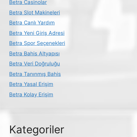
Betra Casinolar
Betra Slot Makineleri
Betra Canlı Yardım
Betra Yeni Giriş Adresi
Betra Spor Seçenekleri
Betra Bahis Altyapısı
Betra Veri Doğruluğu
Betra Tanınmış Bahis
Betra Yasal Erişim
Betra Kolay Erişim
Kategoriler