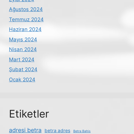
Ağustos 2024
Temmuz 2024
Haziran 2024
Mayıs 2024
Nisan 2024
Mart 2024
Şubat 2024
Ocak 2024
Etiketler
adresi betra
betra adres
Betra Bahis