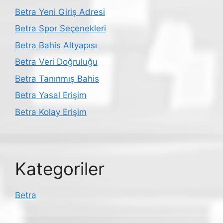
Betra Yeni Giriş Adresi
Betra Spor Seçenekleri
Betra Bahis Altyapısı
Betra Veri Doğruluğu
Betra Tanınmış Bahis
Betra Yasal Erişim
Betra Kolay Erişim
Kategoriler
Betra