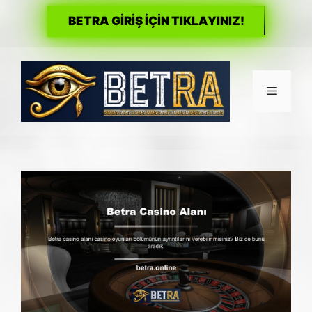
BETRA GİRİŞ İÇİN TIKLAYINIZ!
İçeriğe
atla
Menü