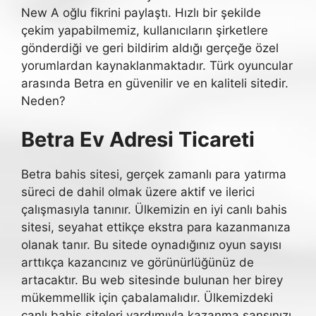
New A oğlu fikrini paylaştı. Hızlı bir şekilde
çekim yapabilmemiz, kullanıcıların şirketlere
gönderdiği ve geri bildirim aldığı gerçeğe özel
yorumlardan kaynaklanmaktadır. Türk oyuncular
arasında Betra en güvenilir ve en kaliteli sitedir.
Neden?
Betra Ev Adresi Ticareti
Betra bahis sitesi, gerçek zamanlı para yatırma
süreci de dahil olmak üzere aktif ve ilerici
çalışmasıyla tanınır. Ülkemizin en iyi canlı bahis
sitesi, seyahat ettikçe ekstra para kazanmanıza
olanak tanır. Bu sitede oynadığınız oyun sayısı
arttıkça kazancınız ve görünürlüğünüz de
artacaktır. Bu web sitesinde bulunan her birey
mükemmellik için çabalamalıdır. Ülkemizdeki
canlı bahis siteleri yardımıyla kazanma şansınızı