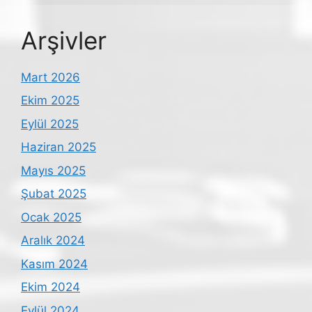
Arşivler
Mart 2026
Ekim 2025
Eylül 2025
Haziran 2025
Mayıs 2025
Şubat 2025
Ocak 2025
Aralık 2024
Kasım 2024
Ekim 2024
Eylül 2024