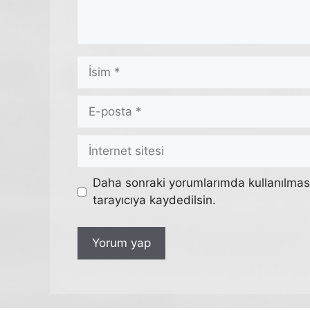
İsim
E-
posta
İnternet
sitesi
Daha sonraki yorumlarımda kullanılması
tarayıcıya kaydedilsin.