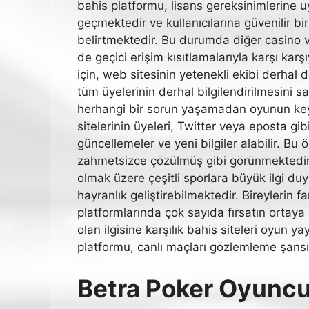
bahis platformu, lisans gereksinimlerine
geçmektedir ve kullanıcılarına güvenilir 
belirtmektedir. Bu durumda diğer casino v
de geçici erişim kısıtlamalarıyla karşı ka
için, web sitesinin yetenekli ekibi derhal 
tüm üyelerinin derhal bilgilendirilmesini 
herhangi bir sorun yaşamadan oyunun keyf
sitelerinin üyeleri, Twitter veya eposta gib
güncellemeler ve yeni bilgiler alabilir. Bu
zahmetsizce çözülmüş gibi görünmektedir.
olmak üzere çeşitli sporlara büyük ilgi du
hayranlık geliştirebilmektedir. Bireylerin fark
platformlarında çok sayıda fırsatın ortay
olan ilgisine karşılık bahis siteleri oyun 
platformu, canlı maçları gözlemleme şansı
Betra Poker Oyunc