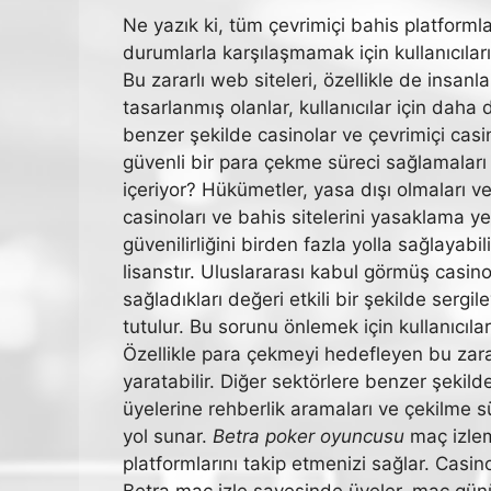
Ne yazık ki, tüm çevrimiçi bahis platform
durumlarla karşılaşmamak için kullanıcıların
Bu zararlı web siteleri, özellikle de insa
tasarlanmış olanlar, kullanıcılar için daha 
benzer şekilde casinolar ve çevrimiçi casin
güvenli bir para çekme süreci sağlamaları 
içeriyor? Hükümetler, yasa dışı olmaları v
casinoları ve bahis sitelerini yasaklama yet
güvenilirliğini birden fazla yolla sağlayabi
lisanstır. Uluslararası kabul görmüş casino l
sağladıkları değeri etkili bir şekilde sergi
tutulur. Bu sorunu önlemek için kullanıcılar
Özellikle para çekmeyi hedefleyen bu zararl
yaratabilir. Diğer sektörlere benzer şekild
üyelerine rehberlik aramaları ve çekilme s
yol sunar.
Betra poker oyuncusu
maç izlem
platformlarını takip etmenizi sağlar. Casino
Betra maç izle sayesinde üyeler, maç günü 