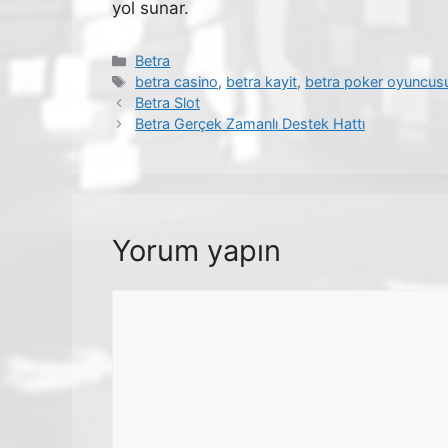
yol sunar.
Kategoriler
Betra
Etiketler
betra casino
,
betra kayit
,
betra poker oyuncus
Betra Slot
Betra Gerçek Zamanlı Destek Hattı
Yorum yapın
Yorum