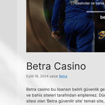
Betra Casino
Eylül 18, 2024
yazar
Betra
Betra casino bu lisansın belirli güvenlik g
ve bahis siteleri tarafından erişilemez. D
sitesi olan ‘Betra güvenilir site’ temalı site