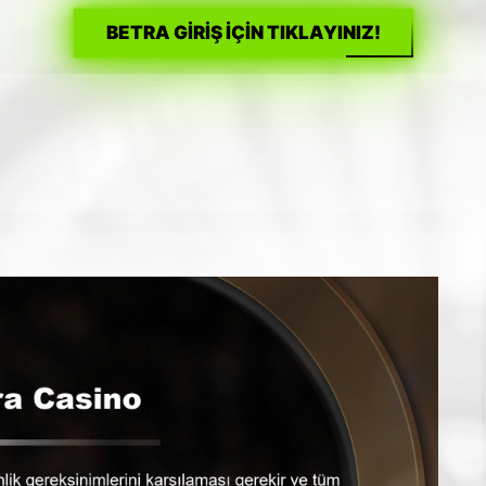
BETRA GİRİŞ İÇİN TIKLAYINIZ!