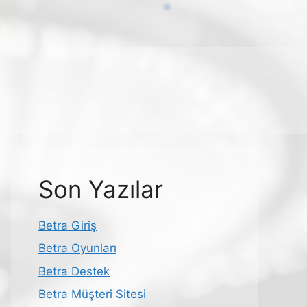
Son Yazılar
Betra Giriş
Betra Oyunları
Betra Destek
Betra Müşteri Sitesi