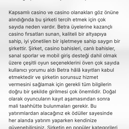
Kapsamlı casino ve casino olanakları göz önüne
alındığında bu şirketi tercih etmek için çok
sayıda neden vardır. Betra üyelerine kazançlı
casino fırsatları sunan, kaliteli bir altyapıya
sahip, iyi yönetilen bir işletmeye sahip saygın bir
şirkettir. Şirket, casino bahisleri, canlı bahisler,
sanal sporlar ve mobil giriş desteği dahil olmak
üzere çeşitli oyun seçeneklerini öven çok sayıda
kullanıcı yorumu aldı Betra hâlâ kayıtları kabul
etmektedir ve şirketin sorunsuz hizmet
vermesini sağlamak için gerekli tüm bilgilerin
doğru bir şekilde girilmesi çok önemlidir. Doğal
olarak oyuncuların kayıt aşamasından sonra
mali taahhütte bulunmaları gerekir. Bu
yatırımlardan alacağınız ek ödüller sayesinde
her alanda yatırım yaparken kendinize
güvenebilirsiniz. Şirketin en popüler kategorileri