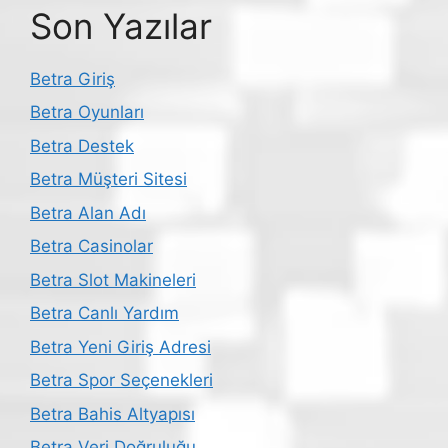
Son Yazılar
Betra Giriş
Betra Oyunları
Betra Destek
Betra Müşteri Sitesi
Betra Alan Adı
Betra Casinolar
Betra Slot Makineleri
Betra Canlı Yardım
Betra Yeni Giriş Adresi
Betra Spor Seçenekleri
Betra Bahis Altyapısı
Betra Veri Doğruluğu