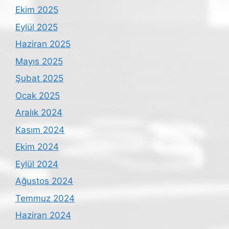
Ekim 2025
Eylül 2025
Haziran 2025
Mayıs 2025
Şubat 2025
Ocak 2025
Aralık 2024
Kasım 2024
Ekim 2024
Eylül 2024
Ağustos 2024
Temmuz 2024
Haziran 2024