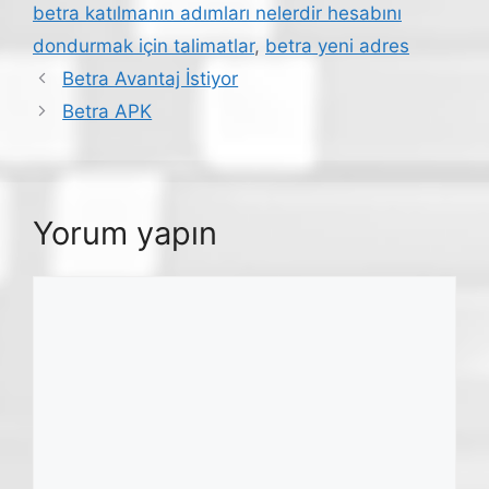
betra katılmanın adımları nelerdir hesabını
dondurmak için talimatlar
,
betra yeni adres
Betra Avantaj İstiyor
Betra APK
Yorum yapın
Yorum