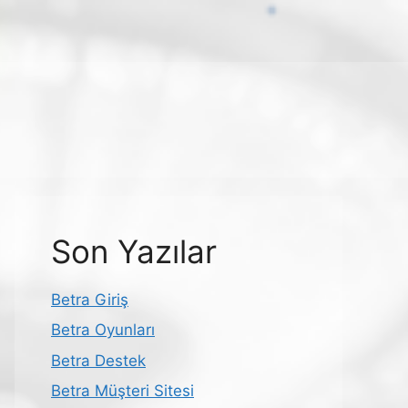
Son Yazılar
Betra Giriş
Betra Oyunları
Betra Destek
Betra Müşteri Sitesi