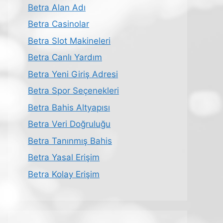
Betra Alan Adı
Betra Casinolar
Betra Slot Makineleri
Betra Canlı Yardım
Betra Yeni Giriş Adresi
Betra Spor Seçenekleri
Betra Bahis Altyapısı
Betra Veri Doğruluğu
Betra Tanınmış Bahis
Betra Yasal Erişim
Betra Kolay Erişim