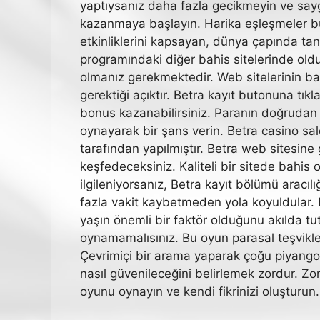
yaptıysanız daha fazla gecikmeyin ve sayg
kazanmaya başlayın. Harika eşleşmeler bul
etkinliklerini kapsayan, dünya çapında tanı
programındaki diğer bahis sitelerinde old
olmanız gerekmektedir. Web sitelerinin b
gerektiği açıktır. Betra kayıt butonuna tıkla
bonus kazanabilirsiniz. Paranın doğrudan
oynayarak bir şans verin. Betra casino sal
tarafından yapılmıştır. Betra web sitesine
keşfedeceksiniz. Kaliteli bir sitede bahi
ilgileniyorsanız, Betra kayıt bölümü aracıl
fazla vakit kaybetmeden yola koyuldular. 
yaşın önemli bir faktör olduğunu akılda t
oynamamalısınız. Bu oyun parasal teşvikleri
Çevrimiçi bir arama yaparak çoğu piyango
nasıl güvenileceğini belirlemek zordur. Zor
oyunu oynayın ve kendi fikrinizi oluşturun.