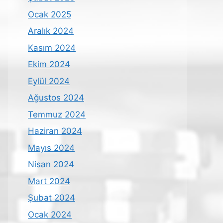
Ocak 2025
Aralık 2024
Kasım 2024
Ekim 2024
Eylül 2024
Ağustos 2024
Temmuz 2024
Haziran 2024
Mayıs 2024
Nisan 2024
Mart 2024
Şubat 2024
Ocak 2024