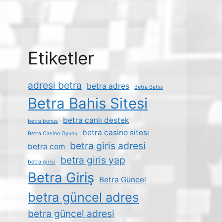
Etiketler
adresi betra
betra adres
Betra Bahis
Betra Bahis Sitesi
betra canlı destek
betra bonus
betra casino sitesi
Betra Casino Oyunu
betra giris adresi
betra com
betra giris yap
betra girisi
Betra Giriş
Betra Güncel
betra güncel adres
betra güncel adresi