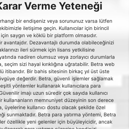
 Karar Verme Yeteneği
rhangi bir endişeniz veya sorununuz varsa lütfen
bimizle iletişime geçin. Kullanıcılar için birincil
için saygın ve köklü bir platform olmasıdır.
ir avantajdır. Dezavantajlı durumda olabileceğinizi
larınızı ileri sürmek için lisans yetkilisine
yatında nadiren olumsuz veya zorlayıcı durumlarla
, seçim sizi hayal kırıklığına uğratabilir. Betra web
itibarıdır. Bir bahis sitesinin birkaç yıl üst üste
 övgüye değerdir. Betra, güvenli işlemler sağlamak
çeşitli yöntemler kullanarak kullanıcılara para
üvenilir imajı uzun süredir çok sayıda kullanıcı
ir kullananların memnuniyet düzeyinin son derece
a, üyelerine kullanıcı dostu olacak şekilde özel
eği sunmaktadır. Betra para yatırma yöntemi, Betra
er özellikle yeni gelenler için büyüleyicidir, ancak
ullanarak para yatırma sürecine kendinizi