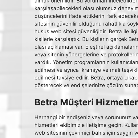
almak önemlidir. Bu yorumları inceledikten 
karşılaşabilecekleri olası olumsuz deneyiml
düşüncelerini ifade ettiklerini fark edec
sitesinin güvenilir olduğunu rahatlıkla söy
husus web sitesi güvenliğidir. Betra ile ilg
kişilerle karşılaştık. Bu kişilerin gerçek B
olası açıklaması var. Eleştirel açıklamaları
veya sitenin yönergelerine ve protokolleri
vardık. Yönetim programlarının kullanıcıla
edilmesi ve ayrıca ikramiye ve mali teşvikl
edilmesi tavsiye edilir. Betra, ortaya çıka
gösterecek ve endişelerinize çözüm sunac
Betra Müşteri Hizmetler
Herhangi bir endişeniz veya sorununuz var
hizmetleri ekibimizle iletişime geçin. Kullan
web sitesinin çevrimiçi bahis için saygın v