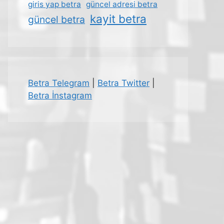
giris yap betra
güncel adresi betra
kayit betra
güncel betra
Betra Telegram
|
Betra Twitter
|
Betra İnstagram