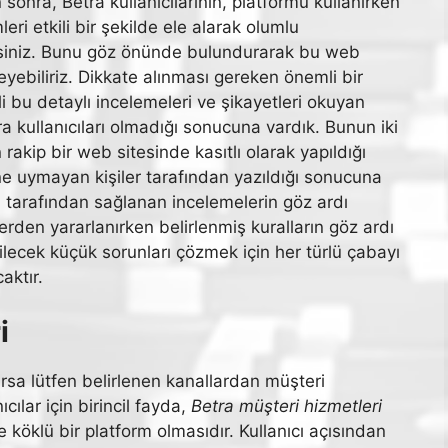
sonra, Betra kullanıcılarının, platformu kullanırken
eri etkili bir şekilde ele alarak olumlu
eksiniz. Bunu göz önünde bulundurarak bu web
leyebiliriz. Dikkate alınması gereken önemli bir
ili bu detaylı incelemeleri ve şikayetleri okuyan
etra kullanıcıları olmadığı sonucuna vardık. Bunun iki
n rakip bir web sitesinde kasıtlı olarak yapıldığı
ne uymayan kişiler tarafından yazıldığı sonucuna
rı tarafından sağlanan incelemelerin göz ardı
erden yararlanırken belirlenmiş kuralların göz ardı
bilecek küçük sorunları çözmek için her türlü çabayı
aktır.
i
sa lütfen belirlenen kanallardan müşteri
ıcılar için birincil fayda,
Betra müşteri hizmetleri
e köklü bir platform olmasıdır. Kullanıcı açısından