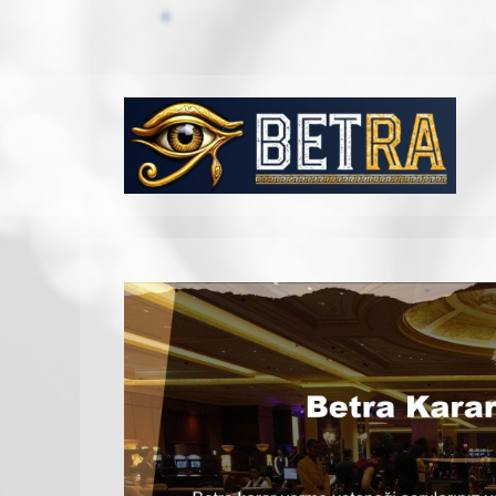
İçeriğe
atla