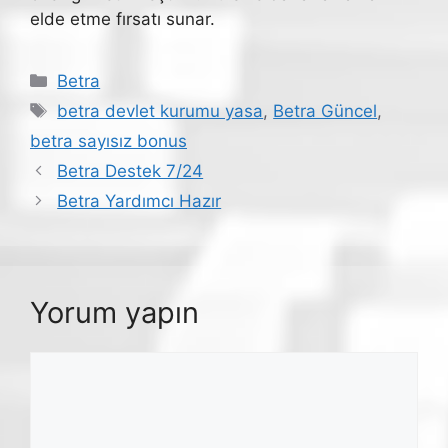
elde etme fırsatı sunar.
Kategoriler
Betra
Etiketler
betra devlet kurumu yasa
,
Betra Güncel
,
betra sayısız bonus
Betra Destek 7/24
Betra Yardımcı Hazır
Yorum yapın
Yorum