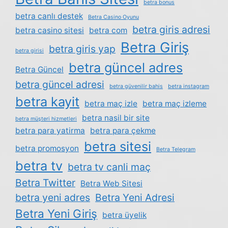
betra bonus
betra canlı destek
Betra Casino Oyunu
betra giris adresi
betra casino sitesi
betra com
Betra Giriş
betra giris yap
betra girisi
betra güncel adres
Betra Güncel
betra güncel adresi
betra güvenilir bahis
betra instagram
betra kayit
betra maç izle
betra maç izleme
betra nasil bir site
betra müşteri hizmetleri
betra para yatirma
betra para çekme
betra sitesi
betra promosyon
Betra Telegram
betra tv
betra tv canli maç
Betra Twitter
Betra Web Sitesi
betra yeni adres
Betra Yeni Adresi
Betra Yeni Giriş
betra üyelik