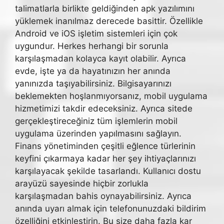
talimatlarla birlikte geldiğinden apk yazılımını
yüklemek inanılmaz derecede basittir. Özellikle
Android ve iOS işletim sistemleri için çok
uygundur. Herkes herhangi bir sorunla
karşılaşmadan kolayca kayıt olabilir. Ayrıca
evde, işte ya da hayatınızın her anında
yanınızda taşıyabilirsiniz. Bilgisayarınızı
beklemekten hoşlanmıyorsanız, mobil uygulama
hizmetimizi takdir edeceksiniz. Ayrıca sitede
gerçekleştireceğiniz tüm işlemlerin mobil
uygulama üzerinden yapılmasını sağlayın.
Finans yönetiminden çeşitli eğlence türlerinin
keyfini çıkarmaya kadar her şey ihtiyaçlarınızı
karşılayacak şekilde tasarlandı. Kullanıcı dostu
arayüzü sayesinde hiçbir zorlukla
karşılaşmadan bahis oynayabilirsiniz. Ayrıca
anında uyarı almak için telefonunuzdaki bildirim
özelliğini etkinleştirin. Bu size daha fazla kar