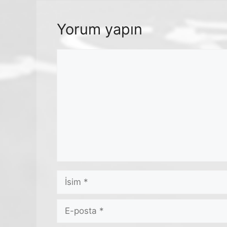
Yorum yapın
Yorum
İsim
E-
posta