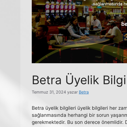
Betra Üyelik Bilgi
Temmuz 31, 2024
yazar
Betra
Betra üyelik bilgileri üyelik bilgileri her za
sağlanmasında herhangi bir sorun yaşanma
gerekmektedir. Bu son derece önemlidir. D