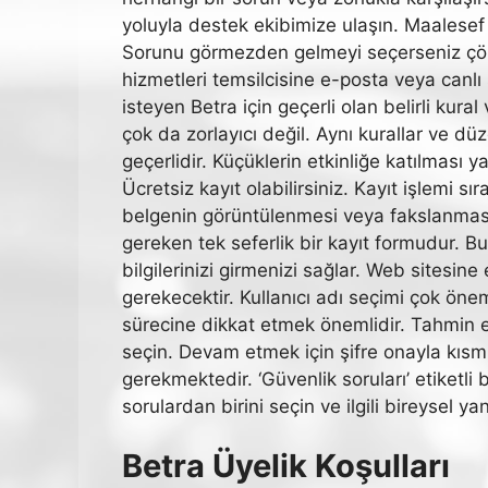
yoluyla destek ekibimize ulaşın. Maales
Sorunu görmezden gelmeyi seçerseniz çöz
hizmetleri temsilcisine e-posta veya canlı
isteyen Betra için geçerli olan belirli ku
çok da zorlayıcı değil. Aynı kurallar ve dü
geçerlidir. Küçüklerin etkinliğe katılması y
Ücretsiz kayıt olabilirsiniz. Kayıt işlemi 
belgenin görüntülenmesi veya fakslanması 
gereken tek seferlik bir kayıt formudur. B
bilgilerinizi girmenizi sağlar. Web sitesin
gerekecektir. Kullanıcı adı seçimi çok öne
sürecine dikkat etmek önemlidir. Tahmin 
seçin. Devam etmek için şifre onayla kısmı
gerekmektedir. ‘Güvenlik soruları’ etiketli
sorulardan birini seçin ve ilgili bireysel yan
Betra Üyelik Koşulları