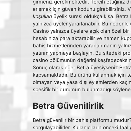
girmeniz gerekmektedir. Tercih ettiğiniz di
erişmek için güven kodunu girebilirsiniz. 
koşulları
üyelik süresi oldukça kısa. Betr
yalnızca üyeler yararlanabilir. Bu nedenl
Casino yalnızca üyelere açık olan özel bir 
hesabınıza para aktarabilir ve hemen kupo
bahis hizmetlerinden yararlanmanın yalnı
yatırım yapmaya başlayın. Bu sitedeki p
casino bölümünün değerini keşfedeceksini
Sonuç olarak eğer Betra üyesiyseniz Betra hi
kapsamaktadır. Bu ürünü kullanmak için tek
olmayan veya yasa dışı eylemlerden kaçın
spesifik bir durumun bulunmadığı söylenebi
Betra Güvenilirlik
Betra güvenilir bir bahis platformu mudur
sorgulayabilirler. Kullanıcıların önceki fa