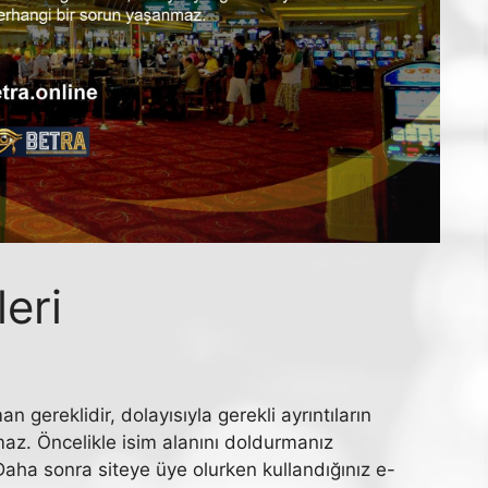
leri
man gereklidir, dolayısıyla gerekli ayrıntıların
z. Öncelikle isim alanını doldurmanız
aha sonra siteye üye olurken kullandığınız e-