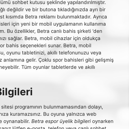
ölümü sohbet kutusu şeklinde yapılandırılmıştır.
 değildir ve bir butona tıkladığınızda ayrı bir
 üst kısımda Betra reklamı bulunmaktadır. Ayrıca
fisleri için yeni bir mobil uygulamanın kullanıma
. Bu özellikler, Betra canlı bahis şirketi ‘den
ızı sağlar. Betra, mobil cihazlar için oldukça
por bahis seçenekleri sunar. Betra, mobil
Bu, oyunu tabletinizi, akıllı telefonunuzu veya
z anlamına gelir. Çoklu spor bahisleri gibi gelişmiş
eyebilir. Tüm oyunlar tabletlerde ve akıllı
ilgileri
 sitesi programının bulunmamasından dolayı,
ınıza kuramazsınız. Bu oyuna yalnızca web
ve oynanabilir.
Betra espor üyelik bilgileri
oynarken
rsanız lütfen e-posta, telefon veya canlı sohbet