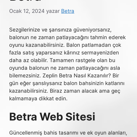
Ocak 12, 2024
yazar
Betra
Sezgilerinize ve şansınıza güveniyorsanız,
balonun ne zaman patlayacağını tahmin ederek
oyunu kazanabilirsiniz. Balon patlamadan çok
fazla satış yaparsanız kârınız sermayenizden
daha az olabilir. Tamamen rastgele olan bu
oyunda balonun ne zaman patlayacağını asla
bilemezsiniz. Zeplin Betra Nasıl Kazanılır? Bir
gün eğer şanslıysanız balon bahsinizin katlarını
kazanabilirsiniz. Biraz zaman alacak ama geç
kalmamaya dikkat edin.
Betra Web Sitesi
Güncellenmiş bahis tasarımı ve ek oyun alanları,