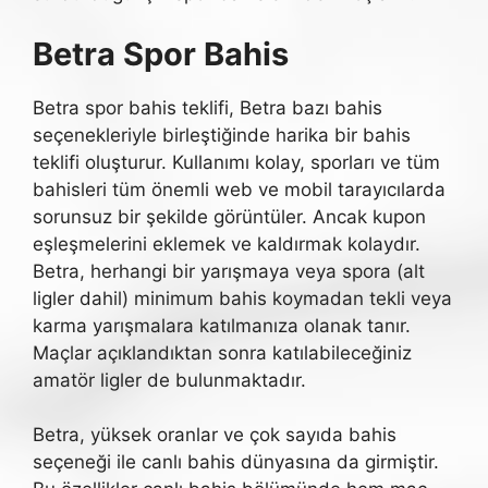
Betra Spor Bahis
Betra spor bahis teklifi, Betra bazı bahis
seçenekleriyle birleştiğinde harika bir bahis
teklifi oluşturur. Kullanımı kolay, sporları ve tüm
bahisleri tüm önemli web ve mobil tarayıcılarda
sorunsuz bir şekilde görüntüler. Ancak kupon
eşleşmelerini eklemek ve kaldırmak kolaydır.
Betra, herhangi bir yarışmaya veya spora (alt
ligler dahil) minimum bahis koymadan tekli veya
karma yarışmalara katılmanıza olanak tanır.
Maçlar açıklandıktan sonra katılabileceğiniz
amatör ligler de bulunmaktadır.
Betra, yüksek oranlar ve çok sayıda bahis
seçeneği ile canlı bahis dünyasına da girmiştir.