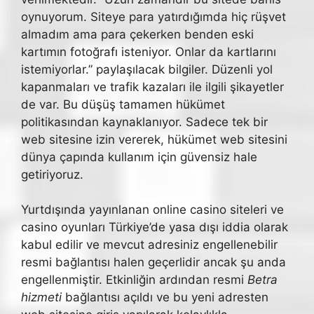
oynuyorum. Siteye para yatırdığımda hiç rüşvet
almadım ama para çekerken benden eski
kartımın fotoğrafı isteniyor. Onlar da kartlarını
istemiyorlar.” paylaşılacak bilgiler. Düzenli yol
kapanmaları ve trafik kazaları ile ilgili şikayetler
de var. Bu düşüş tamamen hükümet
politikasından kaynaklanıyor. Sadece tek bir
web sitesine izin vererek, hükümet web sitesini
dünya çapında kullanım için güvensiz hale
getiriyoruz.
Yurtdışında yayınlanan online casino siteleri ve
casino oyunları Türkiye’de yasa dışı iddia olarak
kabul edilir ve mevcut adresiniz engellenebilir
resmi bağlantısı halen geçerlidir ancak şu anda
engellenmiştir. Etkinliğin ardından resmi
Betra
hizmeti
bağlantısı açıldı ve bu yeni adresten