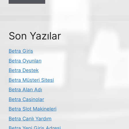
Son Yazılar
Betra Giriş
Betra Oyunları
Betra Destek
Betra Müşteri Sitesi
Betra Alan Adı
Betra Casinolar
Betra Slot Makineleri
Betra Canlı Yardım
Betra Yeni Giriş Adresi