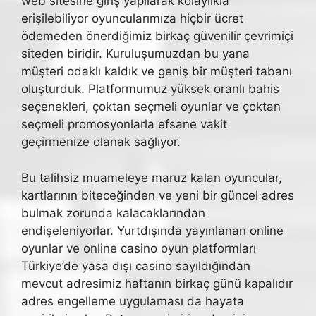
web sitesine giriş yapılarak kolaylıkla
erişilebiliyor oyuncularımıza hiçbir ücret
ödemeden önerdiğimiz birkaç güvenilir çevrimiçi
siteden biridir. Kuruluşumuzdan bu yana
müşteri odaklı kaldık ve geniş bir müşteri tabanı
oluşturduk. Platformumuz yüksek oranlı bahis
seçenekleri, çoktan seçmeli oyunlar ve çoktan
seçmeli promosyonlarla efsane vakit
geçirmenize olanak sağlıyor.
Bu talihsiz muameleye maruz kalan oyuncular,
kartlarının biteceğinden ve yeni bir güncel adres
bulmak zorunda kalacaklarından
endişeleniyorlar. Yurtdışında yayınlanan online
oyunlar ve online casino oyun platformları
Türkiye’de yasa dışı casino sayıldığından
mevcut adresimiz haftanın birkaç günü kapalıdır
adres engelleme uygulaması da hayata