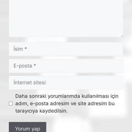
İsim
E-
posta
İnternet
sitesi
Daha sonraki yorumlarımda kullanılması için
adım, e-posta adresim ve site adresim bu
tarayıcıya kaydedilsin.