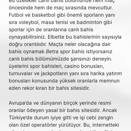
Bu özellikler canlı bahis bölümünde hem maç
öncesinde hem de maç sırasında mevcuttur.
Futbol ve basketbol gibi önemli sporların yanı
sıra voleybol, masa tenisi ve badminton gibi
sporlar için de oranlarına canlı bahis
oynayabilirsiniz. Elbette bu bahislerinin sayısıyla
doğru orantılıdır. Maçta neler olacağına dair
bahis oynamak
Betra spor bahis
istiyorsanız
canlı bahis bölümümüzde şansınızı deneyin.
üyelerini spor bahisleri, casino bonusları,
turnuvalar ve jackpotların yanı sıra harika yatırım
bonusları konusunda yüksek oranlarla memnun
eden rekor kıran bir bahis sitesidir.
Avrupa’da ve dünyanın birçok yerinde resmi
oranlar ödeyen yasal bir bahis sitesidir. Ancak
Türkiye’de durum iyiye gitti ve işi cebi zengin
olan özel operatörler yürütüyor. Bu, internetteki