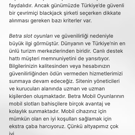
faydalıdır. Ancak günümüzde Türkiye’de güvenli
bir çevrimiçi blackjack şirketi seçerken dikkate
alınması gereken bazı kriterler var.
Betra slot oyunları
ve güvenilirliği nedeniyle
büyük ilgi görmüştür. Dünyanın ve Türkiye’nin en
ünlü turizm merkezlerinden biridir. Canlı destek
hattı müşteri memnuniyetini de yansıtıyor.
Bilgilerinizin kalitesinden veya hesabınızın
güvenilirliğinden ödün vermeden hizmetlerimizi
sunmaya devam edeceğiz. Sitenin yöneticileri
ve kurucuları alanında uzman ve uzman
kişilerden oluşmaktadır. Betra Mobil Oyunlarının
mobil slotları bahisçilere birçok avantaj ve
kolaylık sunmaktadır. Mobil cihazınız için
mümkün olan en iyi koşulları sağlamak için
ekstra çaba harcıyoruz. Çünkü altyapımız çok
iyi.