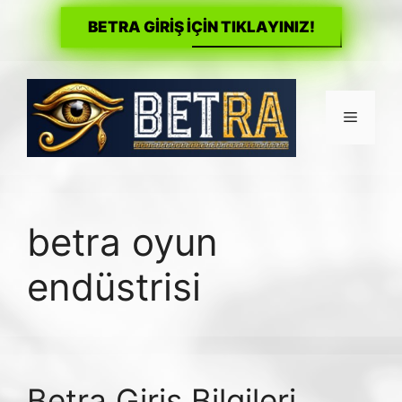
BETRA GİRİŞ İÇİN TIKLAYINIZ!
İçeriğe
atla
Menü
betra oyun
endüstrisi
Betra Giriş Bilgileri