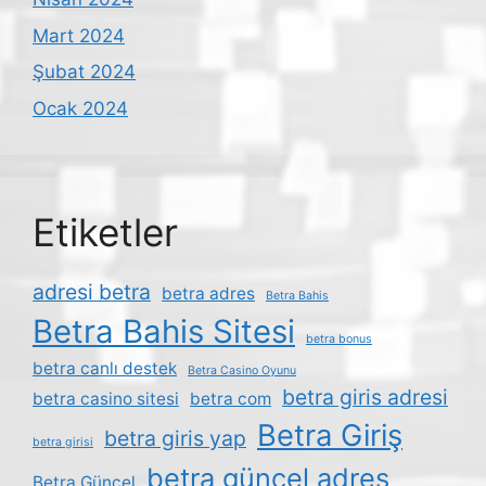
Mart 2024
Şubat 2024
Ocak 2024
Etiketler
adresi betra
betra adres
Betra Bahis
Betra Bahis Sitesi
betra bonus
betra canlı destek
Betra Casino Oyunu
betra giris adresi
betra casino sitesi
betra com
Betra Giriş
betra giris yap
betra girisi
betra güncel adres
Betra Güncel