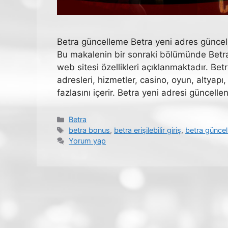
Betra güncelleme Betra yeni adres güncelle
Bu makalenin bir sonraki bölümünde Betra 
web sitesi özellikleri açıklanmaktadır. Betr
adresleri, hizmetler, casino, oyun, altyapı
fazlasını içerir. Betra yeni adresi güncell
Kategoriler
Betra
Etiketler
betra bonus
,
betra erişilebilir giriş
,
betra günce
Yorum yap