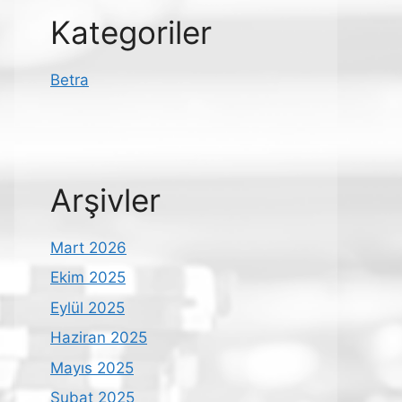
Kategoriler
Betra
Arşivler
Mart 2026
Ekim 2025
Eylül 2025
Haziran 2025
Mayıs 2025
Şubat 2025