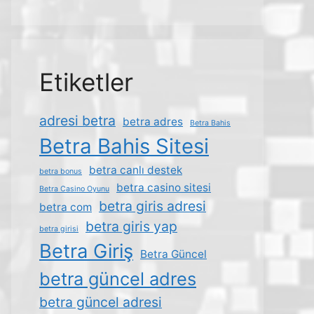
Etiketler
adresi betra
betra adres
Betra Bahis
Betra Bahis Sitesi
betra canlı destek
betra bonus
betra casino sitesi
Betra Casino Oyunu
betra giris adresi
betra com
betra giris yap
betra girisi
Betra Giriş
Betra Güncel
betra güncel adres
betra güncel adresi