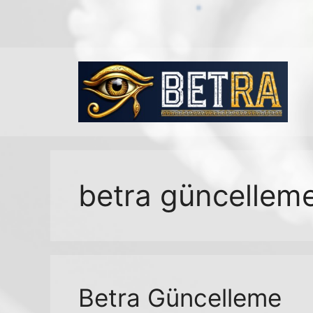
İçeriğe
atla
betra güncellem
Betra Güncelleme