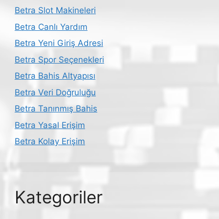
Betra Slot Makineleri
Betra Canlı Yardım
Betra Yeni Giriş Adresi
Betra Spor Seçenekleri
Betra Bahis Altyapısı
Betra Veri Doğruluğu
Betra Tanınmış Bahis
Betra Yasal Erişim
Betra Kolay Erişim
Kategoriler