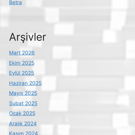
Betra
Arşivler
Mart 2026
Ekim 2025
Eylül 2025
Haziran 2025
Mayıs 2025
Şubat 2025
Ocak 2025
Aralık 2024
Kasım 2024