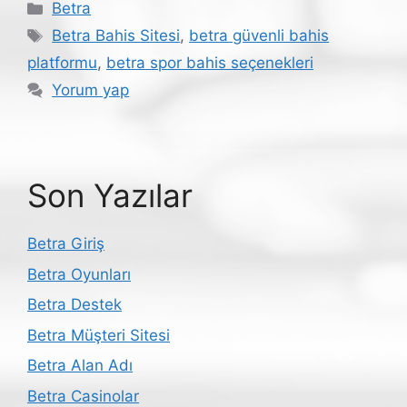
Kategoriler
Betra
Etiketler
Betra Bahis Sitesi
,
betra güvenli bahis
platformu
,
betra spor bahis seçenekleri
Yorum yap
Son Yazılar
Betra Giriş
Betra Oyunları
Betra Destek
Betra Müşteri Sitesi
Betra Alan Adı
Betra Casinolar