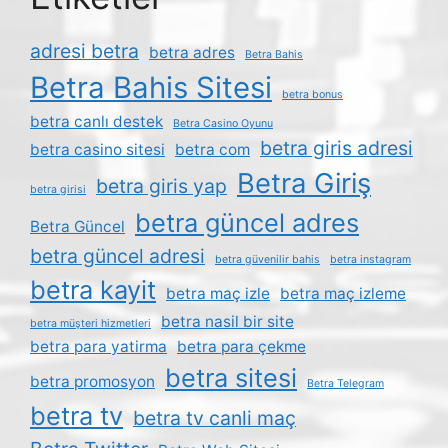
adresi betra
betra adres
Betra Bahis
Betra Bahis Sitesi
betra bonus
betra canlı destek
Betra Casino Oyunu
betra giris adresi
betra casino sitesi
betra com
Betra Giriş
betra giris yap
betra girisi
betra güncel adres
Betra Güncel
betra güncel adresi
betra güvenilir bahis
betra instagram
betra kayit
betra maç izle
betra maç izleme
betra nasil bir site
betra müşteri hizmetleri
betra para yatirma
betra para çekme
betra sitesi
betra promosyon
Betra Telegram
betra tv
betra tv canli maç