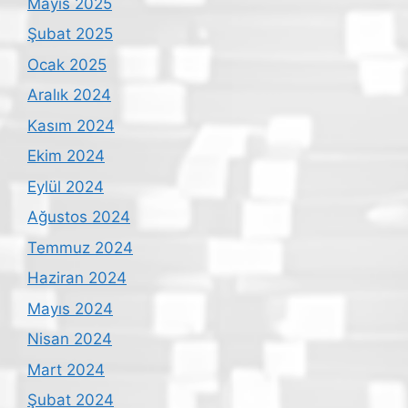
Mayıs 2025
Şubat 2025
Ocak 2025
Aralık 2024
Kasım 2024
Ekim 2024
Eylül 2024
Ağustos 2024
Temmuz 2024
Haziran 2024
Mayıs 2024
Nisan 2024
Mart 2024
Şubat 2024