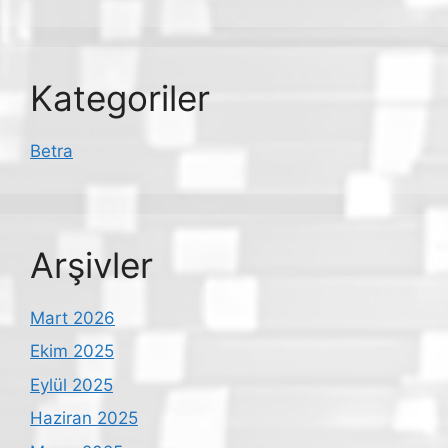
Kategoriler
Betra
Arşivler
Mart 2026
Ekim 2025
Eylül 2025
Haziran 2025