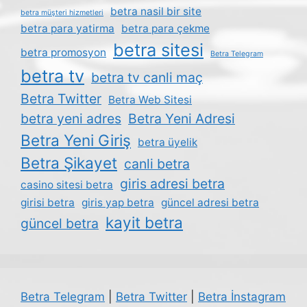
betra nasil bir site
betra müşteri hizmetleri
betra para yatirma
betra para çekme
betra sitesi
betra promosyon
Betra Telegram
betra tv
betra tv canli maç
Betra Twitter
Betra Web Sitesi
betra yeni adres
Betra Yeni Adresi
Betra Yeni Giriş
betra üyelik
Betra Şikayet
canli betra
giris adresi betra
casino sitesi betra
girisi betra
giris yap betra
güncel adresi betra
kayit betra
güncel betra
Betra Telegram
|
Betra Twitter
|
Betra İnstagram