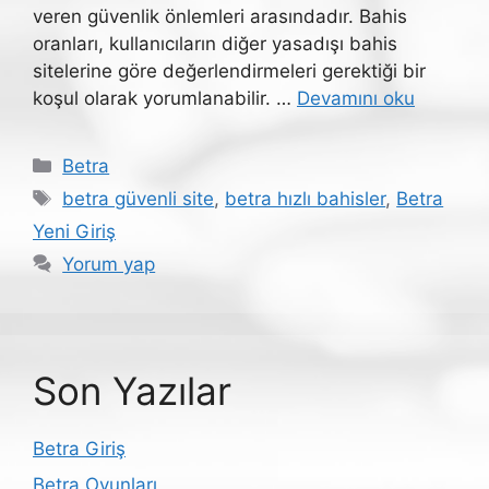
veren güvenlik önlemleri arasındadır. Bahis
oranları, kullanıcıların diğer yasadışı bahis
sitelerine göre değerlendirmeleri gerektiği bir
koşul olarak yorumlanabilir. …
Devamını oku
Kategoriler
Betra
Etiketler
betra güvenli site
,
betra hızlı bahisler
,
Betra
Yeni Giriş
Yorum yap
Son Yazılar
Betra Giriş
Betra Oyunları