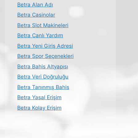
Betra Alan Adı
Betra Casinolar
Betra Slot Makineleri
Betra Canlı Yardım
Betra Yeni Giriş Adresi
Betra Spor Seçenekleri
Betra Bahis Altyapısı
Betra Veri Doğruluğu
Betra Tanınmış Bahis
Betra Yasal Erişim
Betra Kolay Erişim