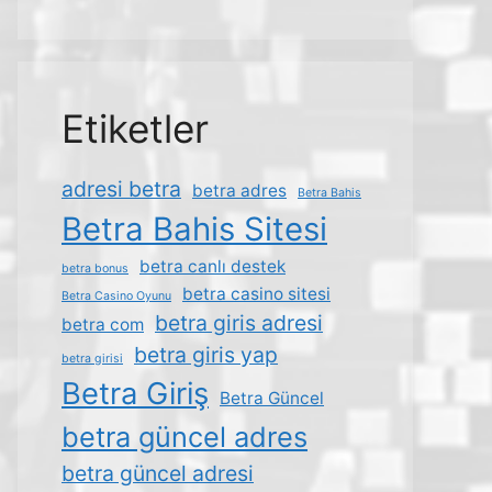
Etiketler
adresi betra
betra adres
Betra Bahis
Betra Bahis Sitesi
betra canlı destek
betra bonus
betra casino sitesi
Betra Casino Oyunu
betra giris adresi
betra com
betra giris yap
betra girisi
Betra Giriş
Betra Güncel
betra güncel adres
betra güncel adresi