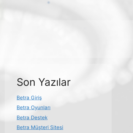
Son Yazılar
Betra Giriş
Betra Oyunları
Betra Destek
Betra Müşteri Sitesi