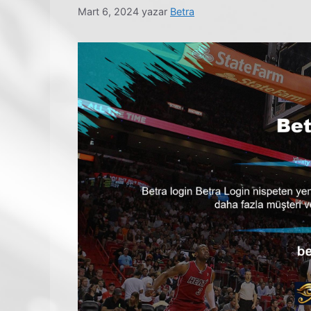
Mart 6, 2024
yazar
Betra