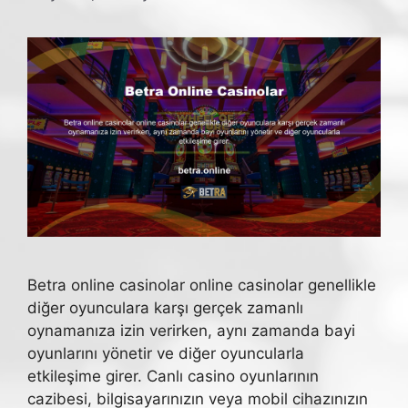
Betra online casinolar online casinolar genellikle
diğer oyunculara karşı gerçek zamanlı
oynamanıza izin verirken, aynı zamanda bayi
oyunlarını yönetir ve diğer oyuncularla
etkileşime girer. Canlı casino oyunlarının
cazibesi, bilgisayarınızın veya mobil cihazınızın