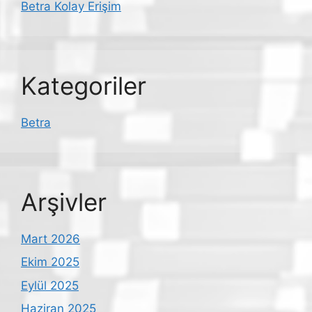
Betra Kolay Erişim
Kategoriler
Betra
Arşivler
Mart 2026
Ekim 2025
Eylül 2025
Haziran 2025