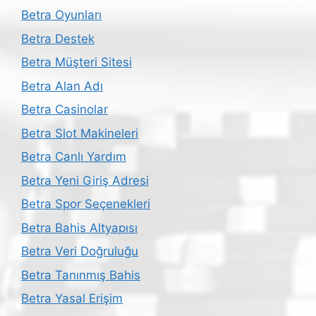
Betra Oyunları
Betra Destek
Betra Müşteri Sitesi
Betra Alan Adı
Betra Casinolar
Betra Slot Makineleri
Betra Canlı Yardım
Betra Yeni Giriş Adresi
Betra Spor Seçenekleri
Betra Bahis Altyapısı
Betra Veri Doğruluğu
Betra Tanınmış Bahis
Betra Yasal Erişim