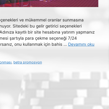
seçenekleri ve mükemmel oranlar sunmasına
or. Sitedeki bu gelir getirici seçenekleri
 Adınıza kayıtlı bir site hesabına yatırım yapmanız
dönmesi şartıyla para çekme seçeneği 7/24
rsanız, onu kullanmak için bahis …
Devamını oku
donması
,
betra promosyon