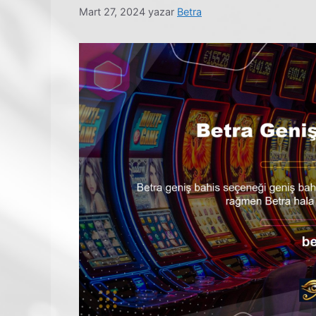
Mart 27, 2024
yazar
Betra