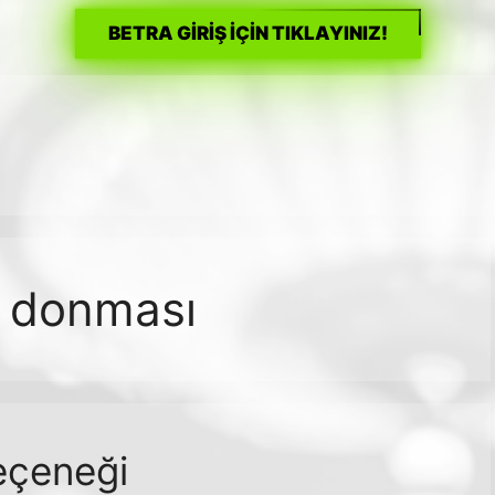
BETRA GİRİŞ İÇİN TIKLAYINIZ!
n donması
eçeneği