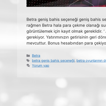
Betra geniş bahis seçeneği geniş bahis 
rağmen Betra hala para çekme olanağı sunuy
görüntülemek için kayıt olmak gereklidir. ‘
gerekiyor. Yatırımınızın getirisinin geri 
mevcuttur. Bonus hesabından para çekiyo
Kategoriler
Betra
Etiketler
betra geniş bahis seçeneği
,
betra oyunlarının 
Yorum yap