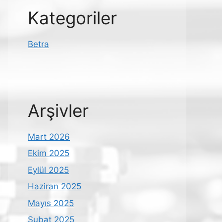
Kategoriler
Betra
Arşivler
Mart 2026
Ekim 2025
Eylül 2025
Haziran 2025
Mayıs 2025
Şubat 2025