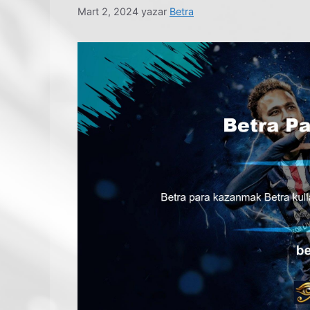
Mart 2, 2024
yazar
Betra