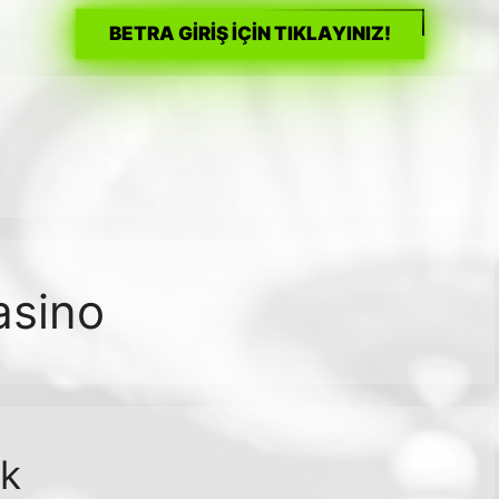
BETRA GİRİŞ İÇİN TIKLAYINIZ!
asino
ak