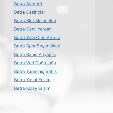
Betra Alan Adı
Betra Casinolar
Betra Slot Makineleri
Betra Canlı Yardım
Betra Yeni Giriş Adresi
Betra Spor Seçenekleri
Betra Bahis Altyapısı
Betra Veri Doğruluğu
Betra Tanınmış Bahis
Betra Yasal Erişim
Betra Kolay Erişim