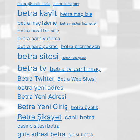
betra güvenilir bahis
betra instagram
betra kayit
betra maç izle
betra maç izleme
betra müşteri hizmetleri
betra nasil bir site
betra para yatirma
betra para çekme
betra promosyon
betra sitesi
Betra Telegram
betra tv
betra tv canli maç
Betra Twitter
Betra Web Sitesi
betra yeni adres
Betra Yeni Adresi
Betra Yeni Giriş
betra üyelik
Betra Şikayet
canli betra
casino sitesi betra
giris adresi betra
girisi betra