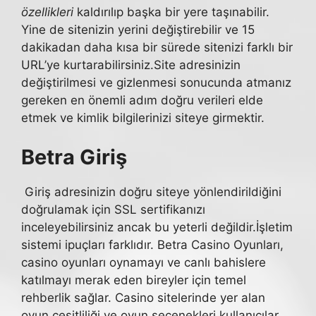
özellikleri
kaldırılıp başka bir yere taşınabilir.
Yine de sitenizin yerini değiştirebilir ve 15
dakikadan daha kısa bir sürede sitenizi farklı bir
URL’ye kurtarabilirsiniz.Site adresinizin
değiştirilmesi ve gizlenmesi sonucunda atmanız
gereken en önemli adım doğru verileri elde
etmek ve kimlik bilgilerinizi siteye girmektir.
Betra Giriş
Giriş adresinizin doğru siteye yönlendirildiğini
doğrulamak için SSL sertifikanızı
inceleyebilirsiniz ancak bu yeterli değildir.İşletim
sistemi ipuçları farklıdır. Betra Casino Oyunları,
casino oyunları oynamayı ve canlı bahislere
katılmayı merak eden bireyler için temel
rehberlik sağlar. Casino sitelerinde yer alan
oyun çeşitliliği ve oyun seçenekleri kullanıcılar