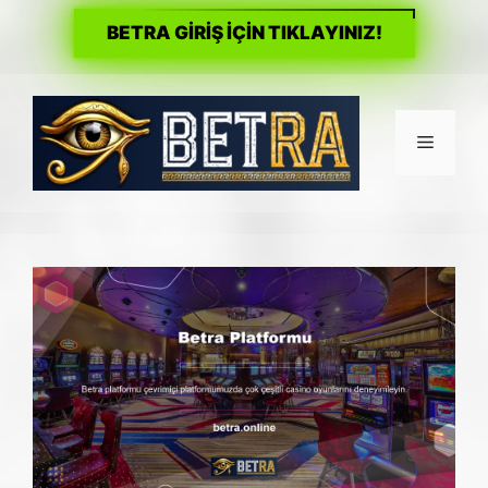
BETRA GİRİŞ İÇİN TIKLAYINIZ!
İçeriğe
atla
Menü