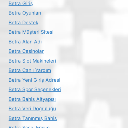
Betra Giriş
Betra Oyunları
Betra Destek
Betra Müşteri Sitesi
Betra Alan Adı
Betra Casinolar
Betra Slot Makineleri
Betra Canlı Yardım
Betra Yeni Giriş Adresi
Betra Spor Seçenekleri
Betra Bahis Altyapısı
Betra Veri Doğruluğu
Betra Tanınmış Bahis
Betra Yasal Erişim