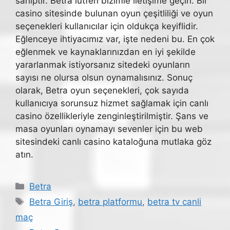
sahiptir. Betra lütfen bizimle iletişime geçin. Bir
casino sitesinde bulunan oyun çeşitliliği ve oyun
seçenekleri kullanıcılar için oldukça keyiflidir.
Eğlenceye ihtiyacımız var, işte nedeni bu. En çok
eğlenmek ve kaynaklarınızdan en iyi şekilde
yararlanmak istiyorsanız sitedeki oyunların
sayısı ne olursa olsun oynamalısınız. Sonuç
olarak, Betra oyun seçenekleri, çok sayıda
kullanıcıya sorunsuz hizmet sağlamak için canlı
casino özellikleriyle zenginleştirilmiştir. Şans ve
masa oyunları oynamayı sevenler için bu web
sitesindeki canlı casino kataloğuna mutlaka göz
atın.
Kategoriler
Betra
Etiketler
Betra Giriş
,
betra platformu
,
betra tv canli
maç