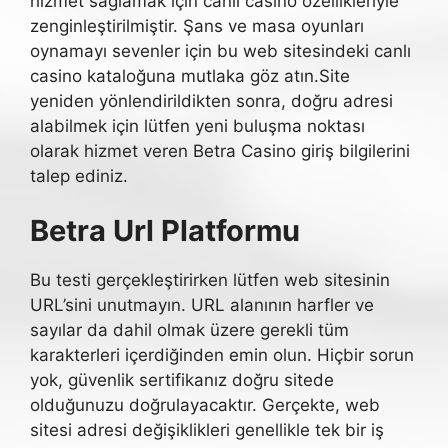
hizmet sağlamak için canlı casino özellikleriyle
zenginleştirilmiştir. Şans ve masa oyunları
oynamayı sevenler için bu web sitesindeki canlı
casino kataloğuna mutlaka göz atın.Site
yeniden yönlendirildikten sonra, doğru adresi
alabilmek için lütfen yeni buluşma noktası
olarak hizmet veren Betra Casino giriş bilgilerini
talep ediniz.
Betra Url Platformu
Bu testi gerçekleştirirken lütfen web sitesinin
URL’sini unutmayın. URL alanının harfler ve
sayılar da dahil olmak üzere gerekli tüm
karakterleri içerdiğinden emin olun. Hiçbir sorun
yok, güvenlik sertifikanız doğru sitede
olduğunuzu doğrulayacaktır. Gerçekte, web
sitesi adresi değişiklikleri genellikle tek bir iş