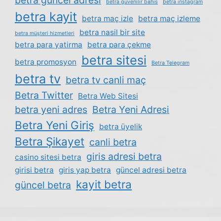
betra güvenilir bahis
betra instagram
betra kayit
betra maç izle
betra maç izleme
betra nasil bir site
betra müşteri hizmetleri
betra para yatirma
betra para çekme
betra sitesi
betra promosyon
Betra Telegram
betra tv
betra tv canli maç
Betra Twitter
Betra Web Sitesi
betra yeni adres
Betra Yeni Adresi
Betra Yeni Giriş
betra üyelik
Betra Şikayet
canli betra
giris adresi betra
casino sitesi betra
girisi betra
giris yap betra
güncel adresi betra
kayit betra
güncel betra