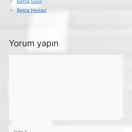
Betra Spor
Betra Hesap
Yorum yapın
Yorum
İsim