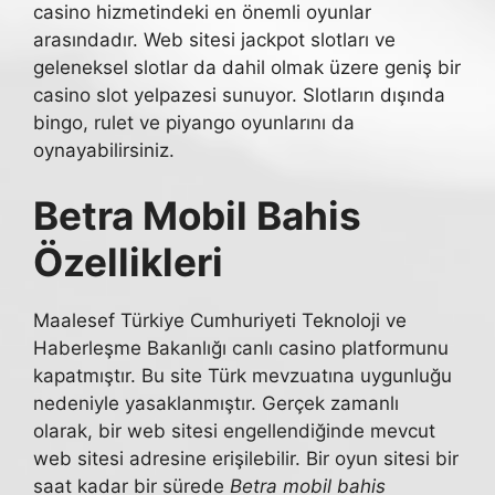
casino hizmetindeki en önemli oyunlar
arasındadır. Web sitesi jackpot slotları ve
geleneksel slotlar da dahil olmak üzere geniş bir
casino slot yelpazesi sunuyor. Slotların dışında
bingo, rulet ve piyango oyunlarını da
oynayabilirsiniz.
Betra Mobil Bahis
Özellikleri
Maalesef Türkiye Cumhuriyeti Teknoloji ve
Haberleşme Bakanlığı canlı casino platformunu
kapatmıştır. Bu site Türk mevzuatına uygunluğu
nedeniyle yasaklanmıştır. Gerçek zamanlı
olarak, bir web sitesi engellendiğinde mevcut
web sitesi adresine erişilebilir. Bir oyun sitesi bir
saat kadar bir sürede
Betra mobil bahis