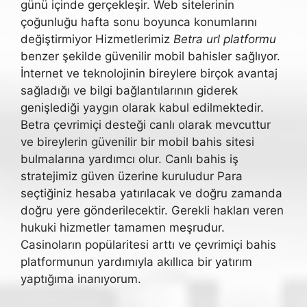
günü içinde gerçekleşir. Web sitelerinin
çoğunluğu hafta sonu boyunca konumlarını
değiştirmiyor Hizmetlerimiz
Betra url platformu
benzer şekilde güvenilir mobil bahisler sağlıyor.
İnternet ve teknolojinin bireylere birçok avantaj
sağladığı ve bilgi bağlantılarının giderek
genişlediği yaygın olarak kabul edilmektedir.
Betra çevrimiçi desteği canlı olarak mevcuttur
ve bireylerin güvenilir bir mobil bahis sitesi
bulmalarına yardımcı olur. Canlı bahis iş
stratejimiz güven üzerine kuruludur Para
seçtiğiniz hesaba yatırılacak ve doğru zamanda
doğru yere gönderilecektir. Gerekli hakları veren
hukuki hizmetler tamamen meşrudur.
Casinoların popülaritesi arttı ve çevrimiçi bahis
platformunun yardımıyla akıllıca bir yatırım
yaptığıma inanıyorum.