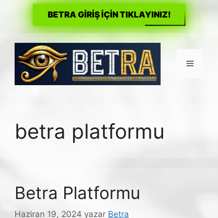
BETRA GİRİŞ İÇİN TIKLAYINIZ!
İçeriğe
atla
Menü
betra platformu
Betra Platformu
Haziran 19, 2024
yazar
Betra