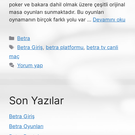
poker ve bakara dahil olmak üzere çeşitli orijinal
masa oyunları sunmaktadır. Bu oyunları
oynamanın birçok farklı yolu var …
Devamını oku
Kategoriler
Betra
Etiketler
Betra Giriş
,
betra platformu
,
betra tv canli
maç
Yorum yap
Son Yazılar
Betra Giriş
Betra Oyunları