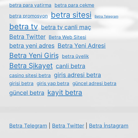
betra para yatirma
betra para çekme
betra sitesi
betra promosyon
Betra Telegram
betra tv
betra tv canli maç
Betra Twitter
Betra Web Sitesi
betra yeni adres
Betra Yeni Adresi
Betra Yeni Giriş
betra üyelik
Betra Şikayet
canli betra
giris adresi betra
casino sitesi betra
girisi betra
giris yap betra
güncel adresi betra
kayit betra
güncel betra
Betra Telegram
|
Betra Twitter
|
Betra İnstagram